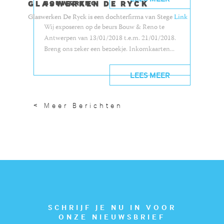
GLASWERKEN DE RYCK
BOUW&RENO
Glaswerken De Ryck is een dochterfirma van Stege
Link
Wij exposeren op de beurs Bouw & Reno te
Antwerpen van 13/01/2018 t.e.m. 21/01/2018.
Breng ons zeker een bezoekje. Inkomkaarten...
LEES MEER
< Meer Berichten
SCHRIJF JE NU IN VOOR
ONZE NIEUWSBRIEF