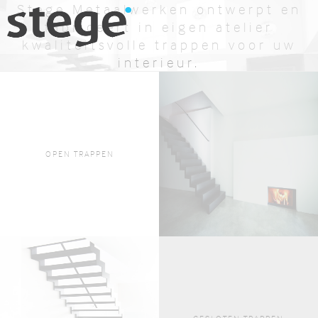
Stege Metaalwerken ontwerpt en
fabriceert in eigen atelier
kwaliteitsvolle trappen voor uw
interieur.
BEKIJK AANBOD
OFFERTE AANVRAGEN
OPEN TRAPPEN