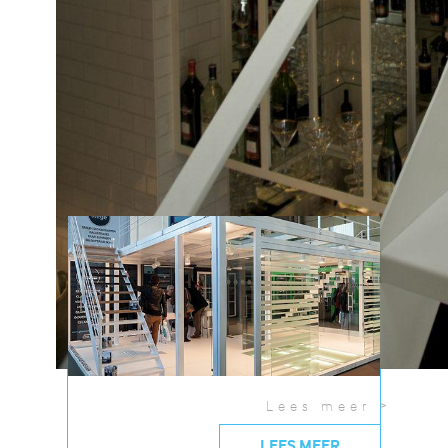
toonzaal of krijg nu al een voorproefje aan de
hand van deze...
01/01/2015
Lees meer >
LEES MEER