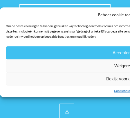
Beheer cookie t
Om de beste ervaringen te bieden, gebruiken wij technologieën zoals cookies om informat
deze technologieën kunnen wij gegevens zoals surfgedrag of unieke ID's op deze site ver
nadelige invloed hebben op bepaalde functies en mogelijkheden.
Accepter
Weiger
De hoogste kwaliteit en
Bekijk voor
service voor onze klanten
Cookiebele