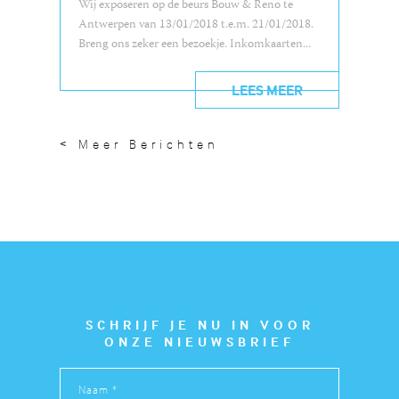
Wij exposeren op de beurs Bouw & Reno te
Antwerpen van 13/01/2018 t.e.m. 21/01/2018.
Breng ons zeker een bezoekje. Inkomkaarten...
LEES MEER
< Meer Berichten
SCHRIJF JE NU IN VOOR
ONZE NIEUWSBRIEF