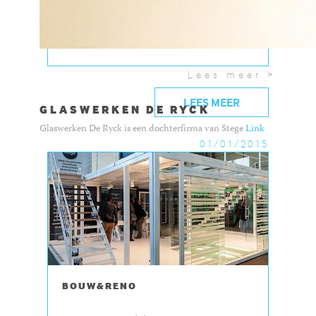
toonzaal of krijg nu al een voorproefje aan de
hand van deze...
Lees meer >
LEES MEER
GLASWERKEN DE RYCK
Glaswerken De Ryck is een dochterfirma van Stege
Link
01/01/2015
BOUW&RENO