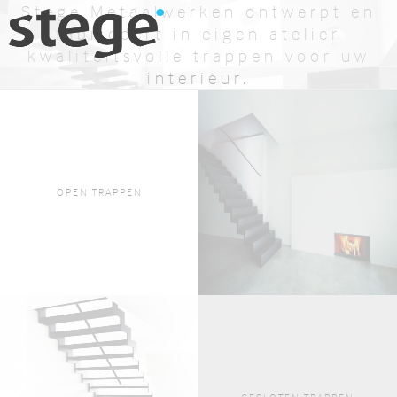
Stege Metaalwerken ontwerpt en
fabriceert in eigen atelier
kwaliteitsvolle trappen voor uw
interieur.
BEKIJK AANBOD
OFFERTE AANVRAGEN
OPEN TRAPPEN