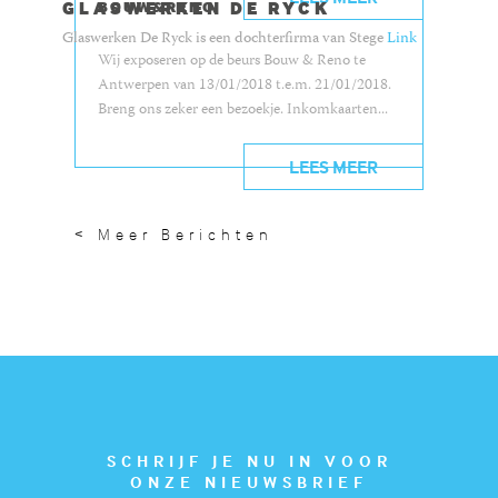
GLASWERKEN DE RYCK
BOUW&RENO
Glaswerken De Ryck is een dochterfirma van Stege
Link
Wij exposeren op de beurs Bouw & Reno te
Antwerpen van 13/01/2018 t.e.m. 21/01/2018.
Breng ons zeker een bezoekje. Inkomkaarten...
LEES MEER
< Meer Berichten
SCHRIJF JE NU IN VOOR
ONZE NIEUWSBRIEF