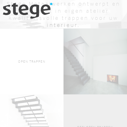
Stege Metaalwerken ontwerpt en
fabriceert in eigen atelier
kwaliteitsvolle trappen voor uw
interieur.
BEKIJK AANBOD
OFFERTE AANVRAGEN
OPEN TRAPPEN