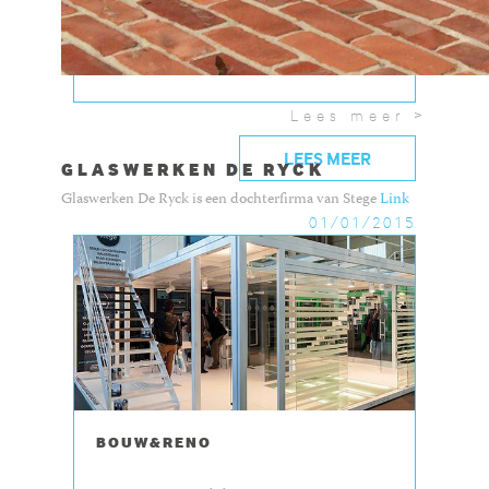
toonzaal of krijg nu al een voorproefje aan de
hand van deze...
Lees meer >
LEES MEER
GLASWERKEN DE RYCK
Glaswerken De Ryck is een dochterfirma van Stege
Link
01/01/2015
BOUW&RENO