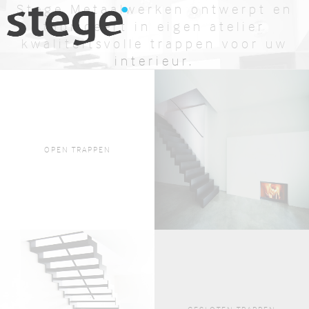
Stege Metaalwerken ontwerpt en
fabriceert in eigen atelier
kwaliteitsvolle trappen voor uw
interieur.
BEKIJK AANBOD
OFFERTE AANVRAGEN
OPEN TRAPPEN