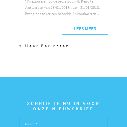
Wij exposeren op de beurs Bouw & Reno te
Antwerpen van 13/01/2018 t.e.m. 21/01/2018.
Breng ons zeker een bezoekje. Inkomkaarten...
LEES MEER
< Meer Berichten
SCHRIJF JE NU IN VOOR
ONZE NIEUWSBRIEF