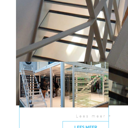
toonzaal of krijg nu al een voorproefje aan de
hand van deze...
01/01/2015
Lees meer >
LEES MEER