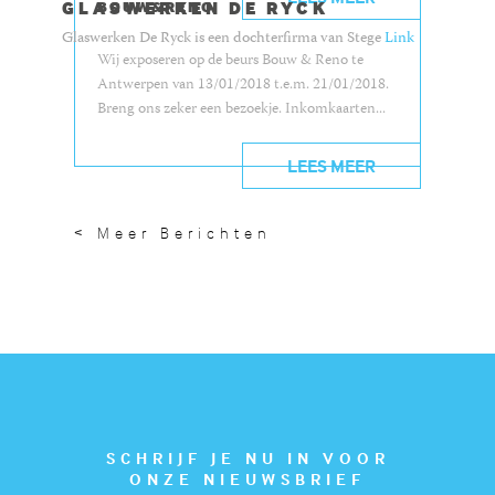
GLASWERKEN DE RYCK
BOUW&RENO
Glaswerken De Ryck is een dochterfirma van Stege
Link
Wij exposeren op de beurs Bouw & Reno te
Antwerpen van 13/01/2018 t.e.m. 21/01/2018.
Breng ons zeker een bezoekje. Inkomkaarten...
LEES MEER
< Meer Berichten
SCHRIJF JE NU IN VOOR
ONZE NIEUWSBRIEF