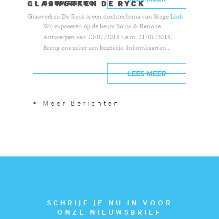
GLASWERKEN DE RYCK
BOUW&RENO
Glaswerken De Ryck is een dochterfirma van Stege
Link
Wij exposeren op de beurs Bouw & Reno te
Antwerpen van 13/01/2018 t.e.m. 21/01/2018.
Breng ons zeker een bezoekje. Inkomkaarten...
LEES MEER
< Meer Berichten
SCHRIJF JE NU IN VOOR
ONZE NIEUWSBRIEF