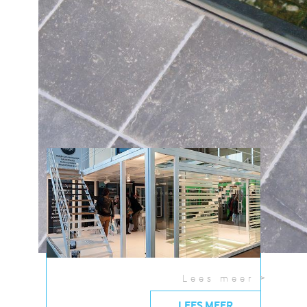
toonzaal of krijg nu al een voorproefje aan de
hand van deze...
01/01/2015
Lees meer >
LEES MEER