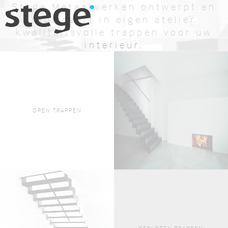
Stege Metaalwerken ontwerpt en
fabriceert in eigen atelier
kwaliteitsvolle trappen voor uw
interieur.
BEKIJK AANBOD
OFFERTE AANVRAGEN
OPEN TRAPPEN