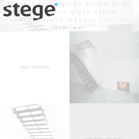
Stege Metaalwerken ontwerpt en
fabriceert in eigen atelier
kwaliteitsvolle trappen voor uw
interieur.
BEKIJK AANBOD
OFFERTE AANVRAGEN
OPEN TRAPPEN