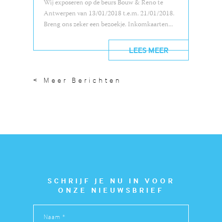
Wij exposeren op de beurs Bouw & Reno te
Antwerpen van 13/01/2018 t.e.m. 21/01/2018.
Breng ons zeker een bezoekje. Inkomkaarten...
LEES MEER
< Meer Berichten
SCHRIJF JE NU IN VOOR
ONZE NIEUWSBRIEF