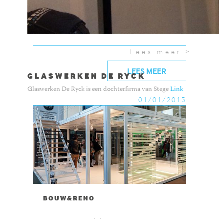
toonzaal of krijg nu al een voorproefje aan de
hand van deze...
Lees meer >
LEES MEER
GLASWERKEN DE RYCK
Glaswerken De Ryck is een dochterfirma van Stege
Link
01/01/2015
BOUW&RENO