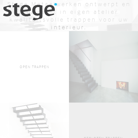
Stege Metaalwerken ontwerpt en
fabriceert in eigen atelier
kwaliteitsvolle trappen voor uw
interieur.
BEKIJK AANBOD
OFFERTE AANVRAGEN
OPEN TRAPPEN