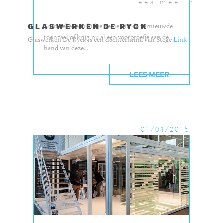
Lees meer >
GLASWERKEN DE RYCK
Kom zeker een kijkje nemen in de vernieuwde
toonzaal of krijg nu al een voorproefje aan de
Glaswerken De Ryck is een dochterfirma van Stege
Link
hand van deze...
LEES MEER
01/01/2015