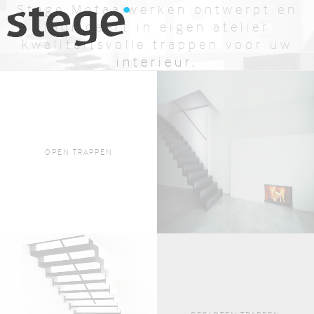
Stege Metaalwerken ontwerpt en
fabriceert in eigen atelier
kwaliteitsvolle trappen voor uw
interieur.
BEKIJK AANBOD
OFFERTE AANVRAGEN
OPEN TRAPPEN