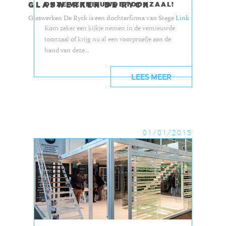
GLASWERKEN DE RYCK
ONZE VERNIEUWDE TOONZAAL!
Glaswerken De Ryck is een dochterfirma van Stege
Link
Kom zeker een kijkje nemen in de vernieuwde
toonzaal of krijg nu al een voorproefje aan de
hand van deze...
LEES MEER
01/01/2015