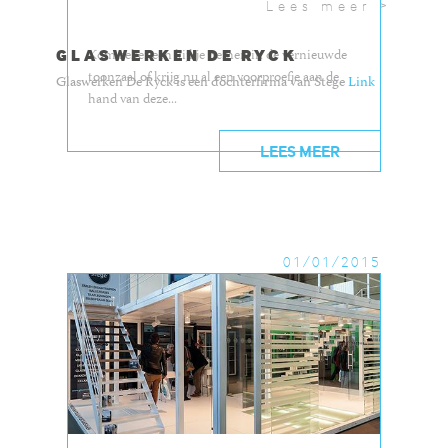
Lees meer >
GLASWERKEN DE RYCK
Kom zeker een kijkje nemen in de vernieuwde
toonzaal of krijg nu al een voorproefje aan de
Glaswerken De Ryck is een dochterfirma van Stege
Link
hand van deze...
LEES MEER
01/01/2015