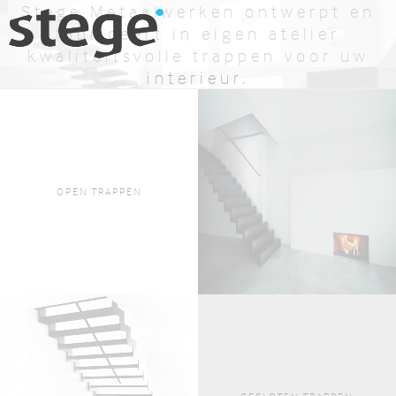
Stege Metaalwerken ontwerpt en
fabriceert in eigen atelier
kwaliteitsvolle trappen voor uw
interieur.
BEKIJK AANBOD
OFFERTE AANVRAGEN
OPEN TRAPPEN