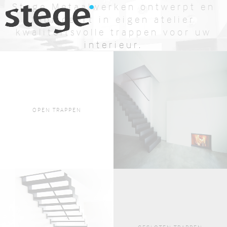
Stege Metaalwerken ontwerpt en
fabriceert in eigen atelier
kwaliteitsvolle trappen voor uw
interieur.
BEKIJK AANBOD
OFFERTE AANVRAGEN
OPEN TRAPPEN