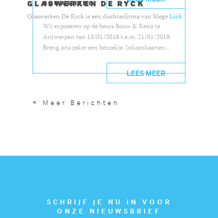
GLASWERKEN DE RYCK
BOUW&RENO
Glaswerken De Ryck is een dochterfirma van Stege
Link
Wij exposeren op de beurs Bouw & Reno te
Antwerpen van 13/01/2018 t.e.m. 21/01/2018.
Breng ons zeker een bezoekje. Inkomkaarten...
LEES MEER
< Meer Berichten
SCHRIJF JE NU IN VOOR
ONZE NIEUWSBRIEF